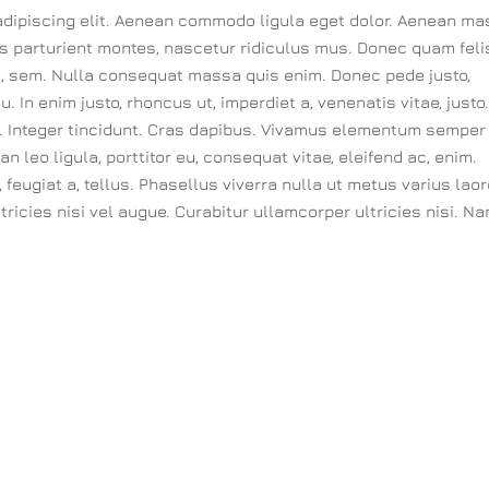
adipiscing elit. Aenean commodo ligula eget dolor. Aenean ma
s parturient montes, nascetur ridiculus mus. Donec quam feli
is, sem. Nulla consequat massa quis enim. Donec pede justo,
cu. In enim justo, rhoncus ut, imperdiet a, venenatis vitae, justo
m. Integer tincidunt. Cras dapibus. Vivamus elementum semper
n leo ligula, porttitor eu, consequat vitae, eleifend ac, enim.
, feugiat a, tellus. Phasellus viverra nulla ut metus varius laor
ricies nisi vel augue. Curabitur ullamcorper ultricies nisi. N