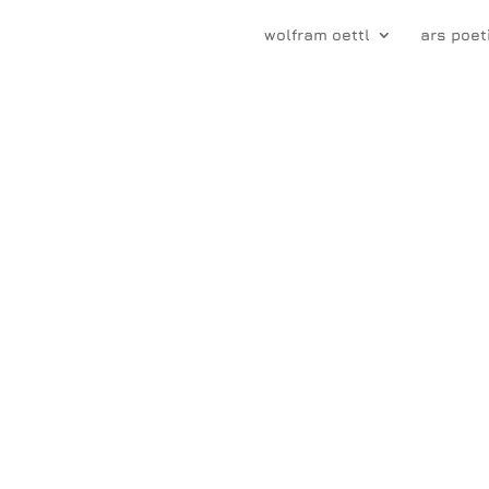
wolfram oettl
ars poet